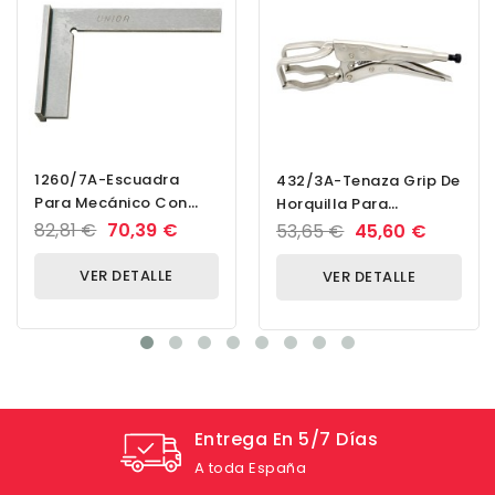
1260/7A-Escuadra
432/3A-Tenaza Grip De
Para Mecánico Con
Horquilla Para
Base-300
Soldadura-280
82,81 €
70,39 €
53,65 €
45,60 €
VER DETALLE
VER DETALLE
Entrega En 5/7 Días
A toda España