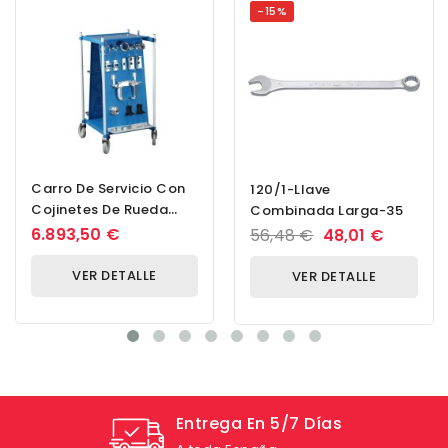
-15%
Carro De Servicio Con
120/1-Llave
Cojinetes De Rueda
Combinada Larga-35
Universales
6.893,50 €
56,48 €
48,01 €
VER DETALLE
VER DETALLE
Entrega En 5/7 Días