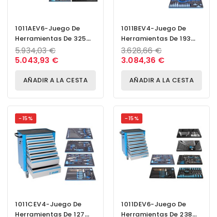
1011AEV6-Juego De
1011BEV4-Juego De
Herramientas De 325
Herramientas De 193
Pzas En Carro
Pzas En Carro
5.934,03 €
3.628,66 €
Portaherramientas
Portaherramientas
5.043,93 €
3.084,36 €
940EV6
940EV4
AÑADIR A LA CESTA
AÑADIR A LA CESTA
-15%
-15%
1011CEV4-Juego De
1011DEV6-Juego De
Herramientas De 127
Herramientas De 238