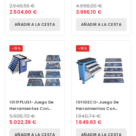
Pzas En Carro
Pzas En Carro
2.946,59 €
4.666,00 €
Portaherramientas
Portaherramientas
2.504,60 €
3.966,10 €
940EV4
940EV6
AÑADIR A LA CESTA
AÑADIR A LA CESTA
-15%
-15%
1011FPLUS1-Juego De
1011GECO-Juego De
Herramientas Con
Herramientas Con
Carro De Herramientas
Carro De Herramientas
5.908,70 €
1.940,74 €
920PLUS1
940ECO
5.022,39 €
1.649,63 €
AÑADIR A LA CESTA
AÑADIR A LA CESTA