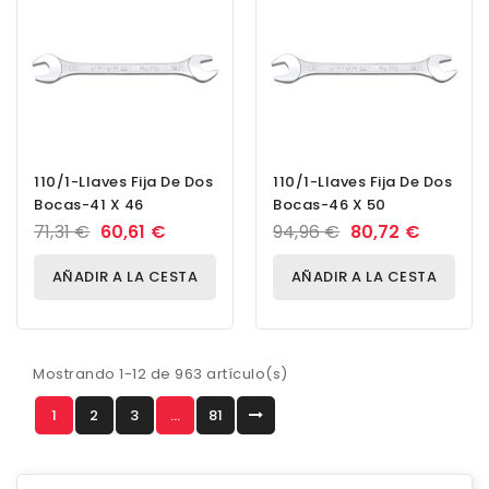
110/1-Llaves Fija De Dos
110/1-Llaves Fija De Dos
Bocas-41 X 46
Bocas-46 X 50
71,31 €
60,61 €
94,96 €
80,72 €
AÑADIR A LA CESTA
AÑADIR A LA CESTA
Mostrando 1-12 de 963 artículo(s)
1
2
3
…
81