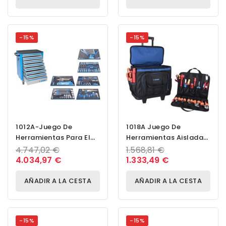
-15%
-15%
1012A-Juego De
1018A Juego De
Herramientas Para El
Herramientas Aisladas
Mantenimiento De
A 1000 V Para
4.747,02 €
1.568,81 €
Maquinaria Pesada Y...
Electricista, Premium
4.034,97 €
1.333,49 €
AÑADIR A LA CESTA
AÑADIR A LA CESTA
-15%
-15%