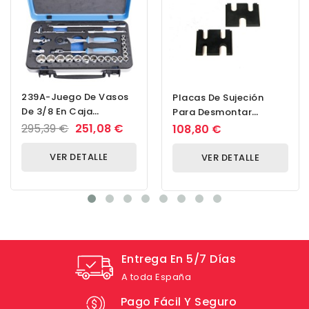
239A-Juego De Vasos
Placas De Sujeción
De 3/8 En Caja
Para Desmontar
Metálica-6 - 22/24
Inyectores Common
295,39 €
251,08 €
108,80 €
Rail En Un Tornillo De...
VER DETALLE
VER DETALLE
Entrega En 5/7 Días
A toda España
Pago Fácil Y Seguro