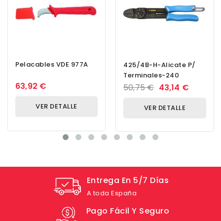
Pelacables VDE 977A
425/4B-H-Alicate P/
Terminales-240
63,92 €
50,75 €
43,14 €
VER DETALLE
VER DETALLE
Entrega En 5/7 Días
A toda España
Pago Fácil Y Seguro