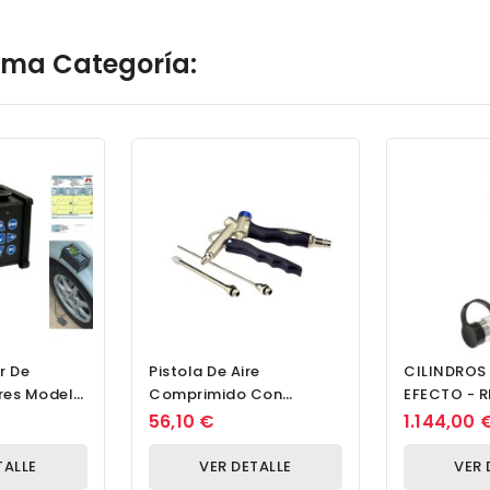
isma Categoría:
r De
Pistola De Aire
CILINDROS 
res Modelo
Comprimido Con
EFECTO - 
ueba
Empuñadura De Pistola Y
MUELLE - S
56,10 €
1.144,00 
n Impresión
3 Insertos Pistola De...
TALLE
VER DETALLE
VER 