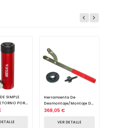
DE SIMPLE
Extracto
Herramienta De
RETORNO POR
Universa
Desmontaje/montaje De
S50157
Extracci
Amortiguador De
€
175,10 
368,05 €
Continu
Vibraciones F/M
DETALLE
V
VER DETALLE