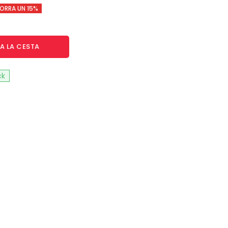
ORRA UN 15%
A LA CESTA
ck