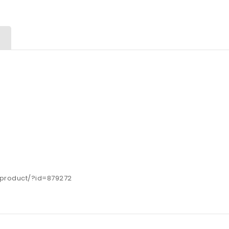
s/product/?id=879272