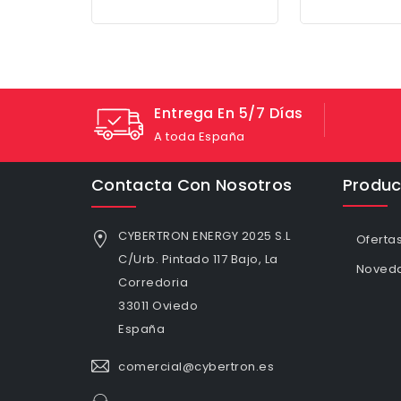
Entrega En 5/7 Días
A toda España
Contacta Con Nosotros
Produc
CYBERTRON ENERGY 2025 S.L
Oferta
C/Urb. Pintado 117 Bajo, La
Noved
Corredoria
33011 Oviedo
España
comercial@cybertron.es