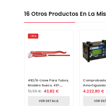
16 Otros Productos En La M
-15%
482/6-Llave Para Tubos,
Comprobado
Modelo Sueco, 45°,
Amortiguado
Forma De S-1
S-A-T USB Pr
51,55 €
43,82 €
4.222,80 €
Funcional Co
VER DETALLE
VER DE