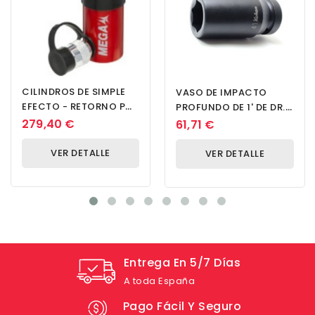
CILINDROS DE SIMPLE
VASO DE IMPACTO
EFECTO - RETORNO POR
PROFUNDO DE 1' DE DR.
MUELLE - SS1025
CUADRADO DE 23 MM
279,40 €
61,71 €
VER DETALLE
VER DETALLE
Entrega En 5/7 Días
A toda España
Pago Fácil Y Seguro