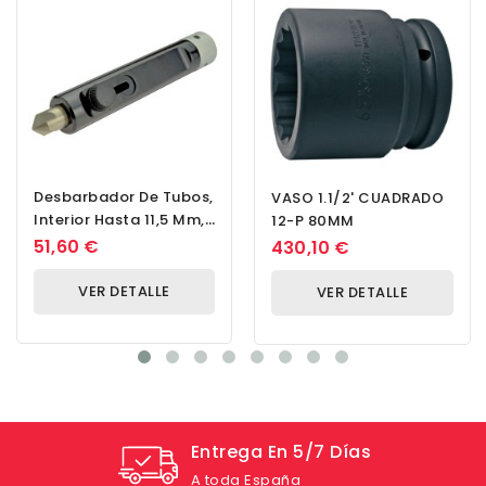
Desbarbador De Tubos,
VASO 1.1/2' CUADRADO
Interior Hasta 11,5 Mm,
12-P 80MM
Exterior Hasta 15 Mm
51,60 €
430,10 €
VER DETALLE
VER DETALLE
Entrega En 5/7 Días
A toda España