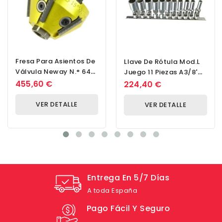
Fresa Para Asientos De
Llave De Rótula Mod.L
Válvula Neway N.° 643
Juego 11 Piezas A3/8'
15x60° 44,5 Mm
Lg.75mm SW 8 A SW 19
455,60 €
224,40 €
En Longitud...
VER DETALLE
VER DETALLE
Entrega En 5/7 Días
A toda España
Pago Fácil Y Seguro