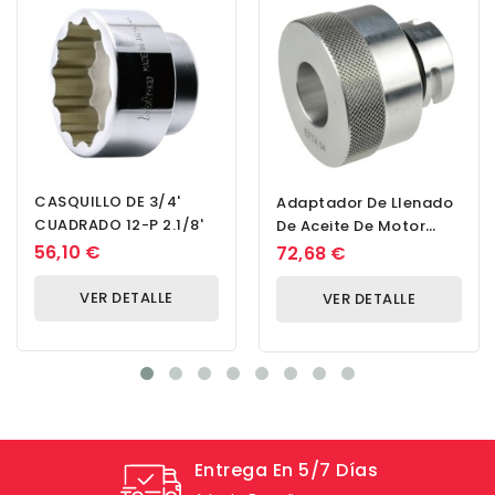
CASQUILLO DE 3/4'
Adaptador De Llenado
CUADRADO 12-P 2.1/8'
De Aceite De Motor
EFTA 04 Ford (TI
56,10 €
72,68 €
Original N.° 1135010)
VER DETALLE
VER DETALLE
Entrega En 5/7 Días