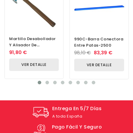
Martillo Desabollador
990C-Barra Conectora
Y Alisador De
Entre Patas-2500
Abolladuras 115x46x40
91,80 €
98,10 €
83,39 €
Mm Pista Redonda...
VER DETALLE
VER DETALLE
Entrega En 5/7 Días
A toda España
Pago Fácil Y Seguro