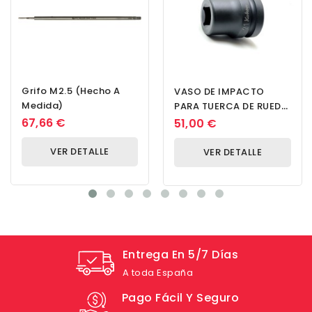
Grifo M2.5 (hecho A
VASO DE IMPACTO
Medida)
PARA TUERCA DE RUEDA
TRASERA DE 1' DE DR.
67,66 €
51,00 €
CUADRADO DE 17 MM
VER DETALLE
VER DETALLE
Entrega En 5/7 Días
A toda España
Pago Fácil Y Seguro