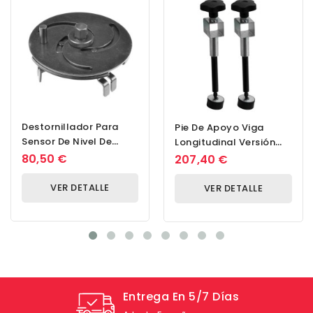
Destornillador Para
Pie De Apoyo Viga
Sensor De Nivel De
Longitudinal Versión
Combustible, Llave De
Larga Par
80,50 €
207,40 €
Rescate Mod. U2...
VER DETALLE
VER DETALLE
Entrega En 5/7 Días