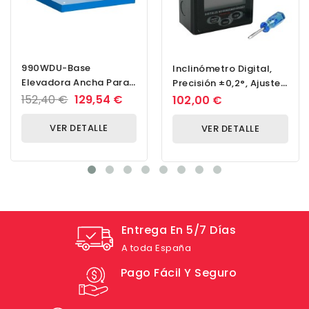
990WDU-Base
Inclinómetro Digital,
Elevadora Ancha Para
Precisión ±0,2°, Ajuste
Armario Modular-90
De Ángulo 4 X 90°
152,40 €
129,54 €
102,00 €
VER DETALLE
VER DETALLE
Entrega En 5/7 Días
A toda España
Pago Fácil Y Seguro