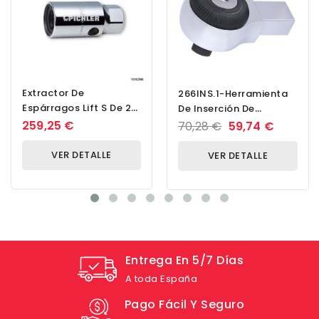
Extractor De
266INS.1-Herramienta
Espárragos Lift S De 27
De Inserción De
Mm De Accionamiento
Trinquete Para 266 -
259,25 €
70,28 €
59,74 €
Y 3/4'
266INS.1-3/8 (9x12,...
VER DETALLE
VER DETALLE
Entrega En 5/7 Días
A toda España
Pago Fácil Y Seguro