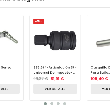
-15%
 Sensor
232.6/4-Articulación 3/4
Casquillo 
Universal De Impacto-
Para Bujía
3/4 - 90
Incandesce
96,37 €
81,91 €
105,40 €
A-Ø6,5 Para
TALLE
VER DETALLE
VER 