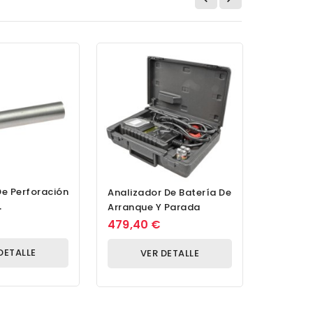
De Perforación
Juego D
Analizador De Batería De
Para Res
Arranque Y Parada
nte I-Ø4,4 /
Limpieza
159,80
479,40 €
...
Piezas,...
DETALLE
V
VER DETALLE