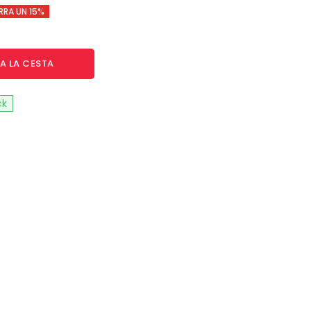
RRA UN 15%
A LA CESTA
ck