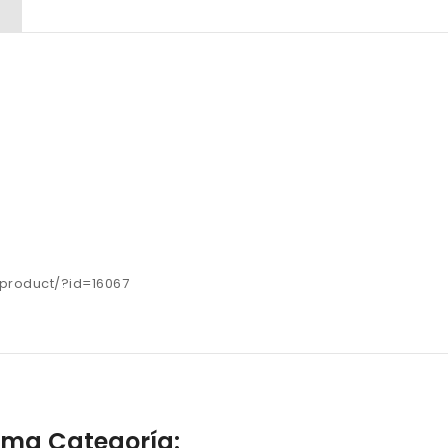
s/product/?id=16067
isma Categoría: