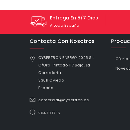
Entrega En 5/7 Días
A toda España
Contacta Con Nosotros
Produc
CYBERTRON ENERGY 2025 S.L
Oferta
C/Urb. Pintado 117 Bajo, La
Noved
Corredoria
33011 Oviedo
España
comercial@cybertron.es
984 18 17 16