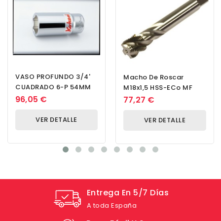
VASO PROFUNDO 3/4'
Macho De Roscar
CUADRADO 6-P 54MM
M18x1,5 HSS-ECo MF
96,05 €
77,27 €
VER DETALLE
VER DETALLE
Entrega En 5/7 Días
A toda España