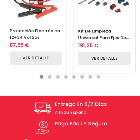
Protección Electrónica
Kit De Limpieza
12+24 Voltios
Universal Para Ejes De
Inyectores Módulo 1.1 -
87,55 €
191,25 €
Brushing Plus
VER DETALLE
VER DETALLE
Entrega En 5/7 Días
A toda España
Pago Fácil Y Seguro