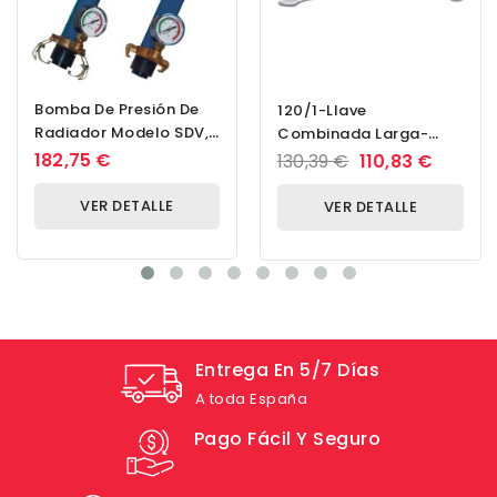
Bomba De Presión De
120/1-Llave
Radiador Modelo SDV,
Combinada Larga-
Cierre De Bayoneta,
1.13/16
182,75 €
130,39 €
110,83 €
Válvula De Purga...
VER DETALLE
VER DETALLE
Entrega En 5/7 Días
A toda España
Pago Fácil Y Seguro