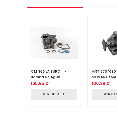
OM 366 LA EURO II -
M9T 670/680 
Bomba De Agua
MOVANO/MAS
DCI - Bomba 
165,95 €
106,38 €
VER DETALLE
VER DE