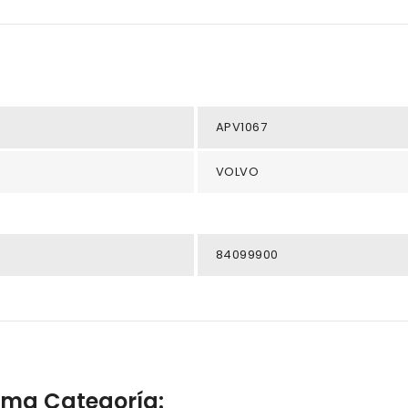
APV1067
VOLVO
84099900
isma Categoría: