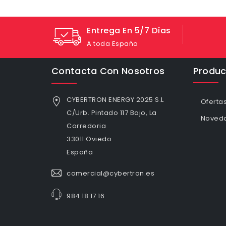
Entrega En 5/7 Días
A toda España
Contacta Con Nosotros
Produc
CYBERTRON ENERGY 2025 S.L
Oferta
C/Urb. Pintado 117 Bajo, La
Noved
Corredoria
33011 Oviedo
España
comercial@cybertron.es
984 18 17 16