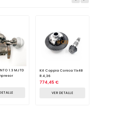
NTO 1.3 MJTD
NISSAN 
Kit Coppia Conica 11x48
mpresor
Piezas 
R.4,36
Hidrauli
187,23 
774,45 €
DETALLE
V
VER DETALLE