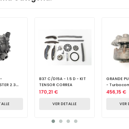
-
B37 C/D15A - 1.5 D - KIT
GRANDE PU
TER 2.3
TENSOR CORREA
- Turboco
De Aceite
170,21 €
456,15 €
TALLE
VER DETALLE
VER 