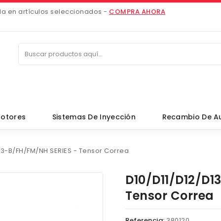
da en artículos seleccionados -
COMPRA AHORA
otores
Sistemas De Inyección
Recambio De A
13-B/FH/FM/NH SERIES - Tensor Correa
D10/D11/D12/D1
Tensor Correa
Referencia:
380120