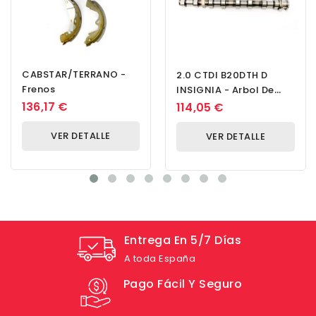
CABSTAR/TERRANO -
2.0 CTDI B20DTH D
Frenos
INSIGNIA - Arbol De
Levas
136,17 €
114,05 €
VER DETALLE
VER DETALLE
Entrega En 5/7 Días
A toda España
Pago Fácil Y Seguro