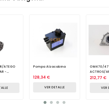
R/ATEGO
Pompa Alzacabina
OM470/471
AR -
ACTROS/A
128,34 €
Bomba De 
212,77 €
VER DETALLE
TALLE
VER 