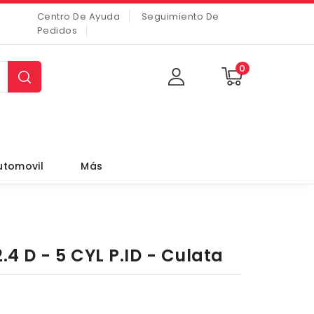
Centro De Ayuda
Seguimiento De
Pedidos
0
utomovil
Más
4 D - 5 CYL P.ID - Culata