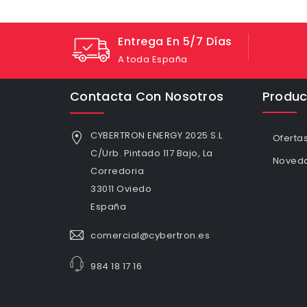
Entrega En 5/7 Días
A toda España
Contacta Con Nosotros
Produc
CYBERTRON ENERGY 2025 S.L
Oferta
C/Urb. Pintado 117 Bajo, La
Noved
Corredoria
33011 Oviedo
España
comercial@cybertron.es
984 18 17 16