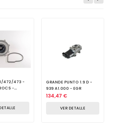
/472/473 -
F4AE3681
GRANDE PUNTO 1.9 D -
ROCS -
CIL. E4 
939 A1.000 - EGR
Agua
Descarb
315,05
134,47 €
DETALLE
V
VER DETALLE