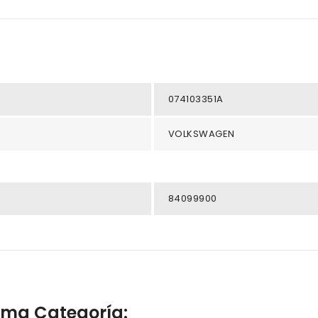
074103351A
VOLKSWAGEN
84099900
isma Categoría: