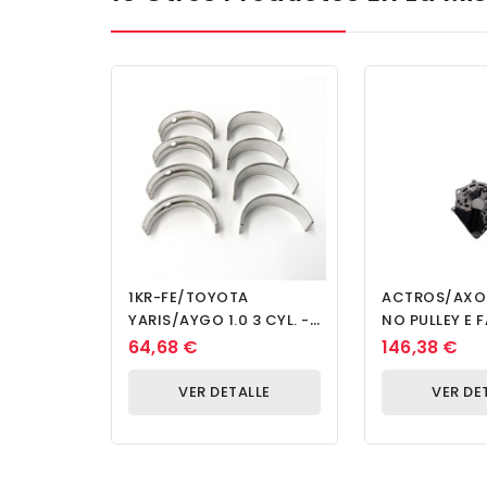
1KR-FE/TOYOTA
ACTROS/AXO
YARIS/AYGO 1.0 3 CYL. -
NO PULLEY E F
Cojinetes MEC
ALTERNADOR
64,68 €
146,38 €
VER DETALLE
VER DE