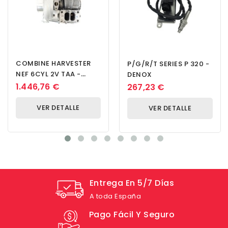
COMBINE HARVESTER
P/G/R/T SERIES P 320 -
NEF 6CYL 2V TAA -
DENOX
Turbocompresor
1.446,76 €
267,23 €
VER DETALLE
VER DETALLE
Entrega En 5/7 Días
A toda España
Pago Fácil Y Seguro