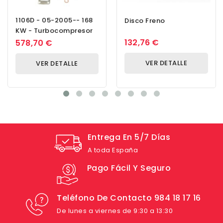
1106D - 05-2005-- 168
Disco Freno
KW - Turbocompresor
132,76 €
578,70 €
VER DETALLE
VER DETALLE
Entrega En 5/7 Días
A toda España
Pago Fácil Y Seguro
Teléfono De Contacto 984 18 17 16
De lunes a viernes de 9:30 a 13:30