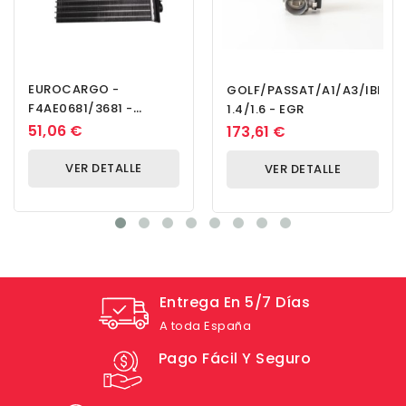
EUROCARGO -
GOLF/PASSAT/A1/A3/IBIZA
F4AE0681/3681 -
1.4/1.6 - EGR
THERMAL SYSTEM
51,06 €
173,61 €
VER DETALLE
VER DETALLE
Entrega En 5/7 Días
A toda España
Pago Fácil Y Seguro