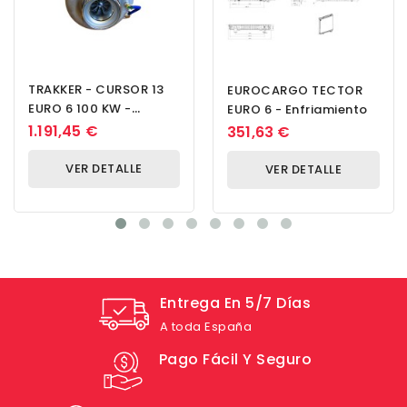
TRAKKER - CURSOR 13
EUROCARGO TECTOR
EURO 6 100 KW -
EURO 6 - Enfriamiento
Turbocompresor
1.191,45 €
351,63 €
VER DETALLE
VER DETALLE
Entrega En 5/7 Días
A toda España
Pago Fácil Y Seguro