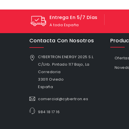
Entrega En 5/7 Días
A toda España
Contacta Con Nosotros
Produc
CYBERTRON ENERGY 2025 S.L
Oferta
C/Urb. Pintado 117 Bajo, La
Noved
Corredoria
33011 Oviedo
España
comercial@cybertron.es
984 18 17 16