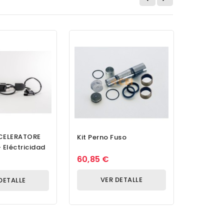
CELERATORE
Herrami
Kit Perno Fuso
 Eléctricidad
Extracto
De Espár
60,85 €
59,84 
Mod.8 VA
VER DETALLE
DETALLE
V