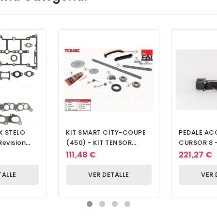
X STELO
KIT SMART CITY-COUPE
PEDALE AC
Revision
(450) - KIT TENSOR
CURSOR 8 -
EC SinJC
CORREA
111,48 €
221,27 €
TALLE
VER DETALLE
VER 