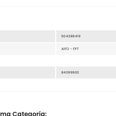
504388419
AIFO - FPT
84099900
isma Categoría: