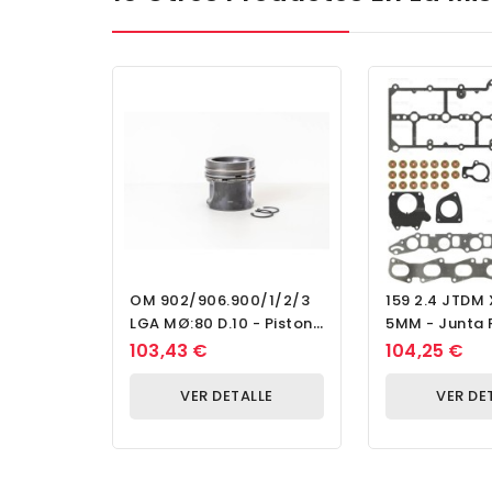
OM 902/906.900/1/2/3
159 2.4 JTDM 
LGA MØ:80 D.10 - Piston
5MM - Junta 
MEC
Parte Alta M
103,43 €
104,25 €
VER DETALLE
VER DE