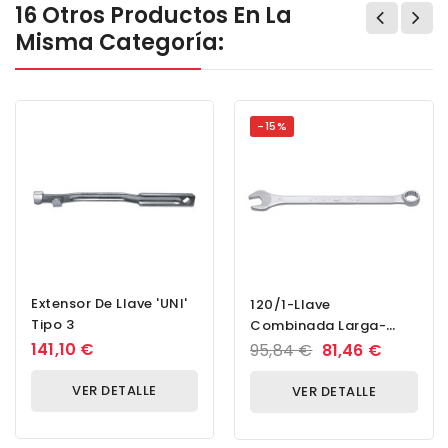
16 Otros Productos En La
Misma Categoría:
-15%
Extensor De Llave 'UNI'
120/1-Llave
Tipo 3
Combinada Larga-
1.11/16
141,10 €
95,84 €
81,46 €
VER DETALLE
VER DETALLE