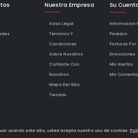
tos
Nuestra Empresa
Su Cuent
s
Aviso Legal
Información 
ades
Términos Y
Pedidos
Condiciones
Facturas Por
Sobre Nosotros
Direcciones
Contacte Con
Mis Alertas
Nosotros
Mis Comentar
Mapa Del Sitio
Tiendas
tinuar usando este sitio, usted acepta nuestro uso de cookies.
Pol
eCommerce Cybertron © 2026