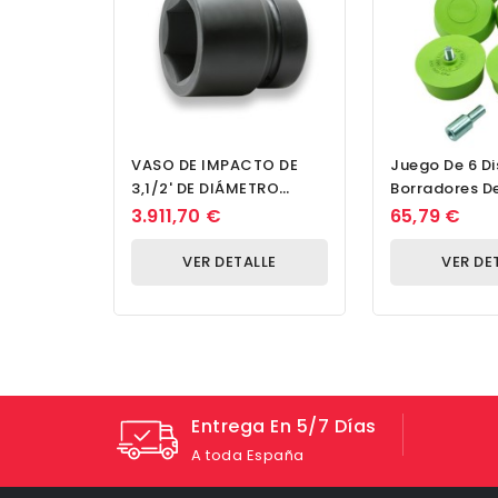
VASO DE IMPACTO DE
Juego De 6 D
3,1/2' DE DIÁMETRO
Borradores De
CUADRADO DE 180 MM
Incluye Adap
3.911,70 €
65,79 €
Portabrocas.
VER DETALLE
VER DE
Entrega En 5/7 Días
A toda España