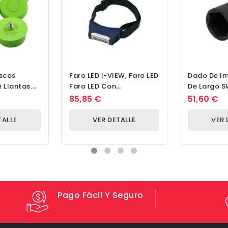
iscos
Faro LED I-VIEW, Faro LED
Dado De Im
 Llantas.
Faro LED Con
De Largo S
tador Para
Iluminación Completa
Puntas
85,85 €
51,60 €
Del Campo De Visión
TALLE
VER DETALLE
VER 
Pago Fácil Y Seguro