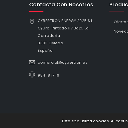
Contacta Con Nosotros
Produc
CYBERTRON ENERGY 2025 S.L
Oferta
C/Urb. Pintado 117 Bajo, La
Noved
Corredoria
33011 Oviedo
España
comercial@cybertron.es
984 18 17 16
Este sitio utiliza cookies. Al con