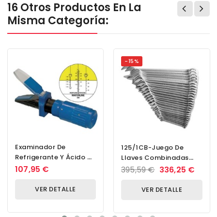
16 Otros Productos En La
Misma Categoría:
-15%
Examinador De
125/1CB-Juego De
Refrigerante Y Ácido De
Llaves Combinadas
Batería
Cortas, En Caja De
107,95 €
395,59 €
336,25 €
Cartón-6 - 32/26
VER DETALLE
VER DETALLE