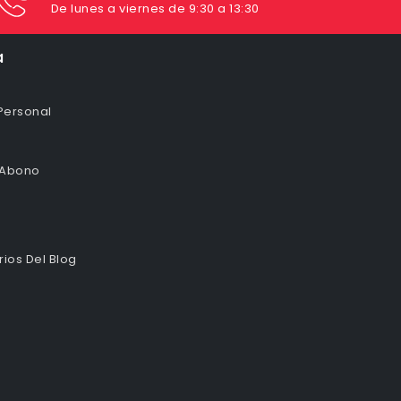
De lunes a viernes de 9:30 a 13:30
a
Personal
 Abono
ios Del Blog