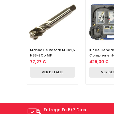
Macho De Roscar M18x1,5
Kit De Cebad
HSS-ECo MF
Complementa
Piezas Con
77,27 €
425,00 €
Acoplamiento
Para...
VER DETALLE
VER DE
Entrega En 5/7 Días