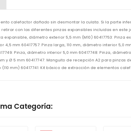
mento calefactor dañado sin desmontar la culata. Si la parte inf
tirar con las diferentes pinzas expansibles incluidas en este j
a expansible, diámetro exterior 5,5 mm (M10) 60417753: Pinza e
ior 4,5 mm 60417757: Pinza larga, 110 mm, diámetro interior 5,0 
417749: Pinza, diámetro interior 5,0 mm 60417748: Pinza, diámetr
 mm y Ø 5 mm 60417747: Manguito de recepción A2 para pinzas 
(110 mm) 60417741: Kit básico de extracción de elementos cale
isma Categoría: