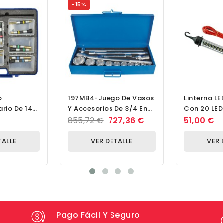
-15%
o
197MB4-Juego De Vasos
Linterna L
rio De 14
Y Accesorios De 3/4 En
Con 20 LED
Caja Metálica-22 -
Rendimien
855,72 €
727,36 €
51,00 €
s Rápidos
55/15
TALLE
VER DETALLE
VER 
Pago Fácil Y Seguro