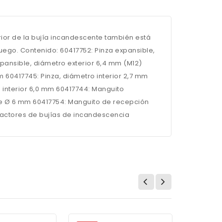
erior de la bujía incandescente también está
uego. Contenido: 60417752: Pinza expansible,
xpansible, diámetro exterior 6,4 mm (M12)
mm 60417745: Pinza, diámetro interior 2,7 mm
o interior 6,0 mm 60417744: Manguito
de Ø 6 mm 60417754: Manguito de recepción
factores de bujías de incandescencia