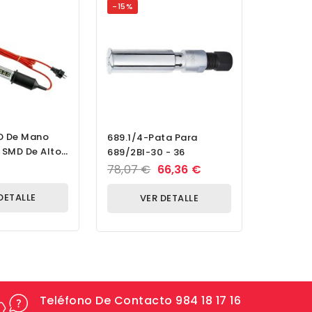
-15%
ED De Mano
Juego D
689.1/4-Pata Para
 SMD De Alto
Roscar 
689/2BI-30 - 36
to
Métricos
250,75
78,07 €
66,36 €
M 45 X 3
DETALLE
V
VER DETALLE
Teléfono De Contacto 984 18 17 16