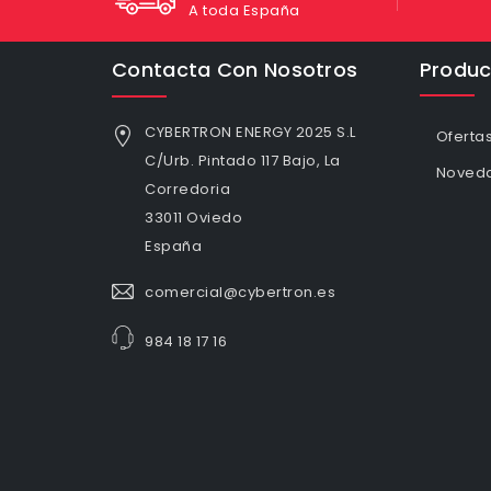
A toda España
Contacta Con Nosotros
Produc
CYBERTRON ENERGY 2025 S.L
Oferta
C/Urb. Pintado 117 Bajo, La
Noved
Corredoria
33011 Oviedo
España
comercial@cybertron.es
984 18 17 16