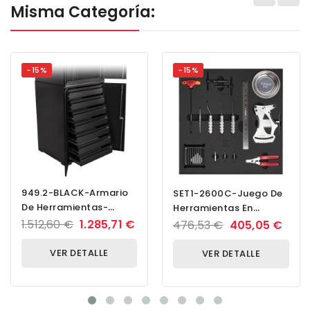
Misma Categoría:
-15%
-15%
949.2-BLACK-Armario
SET1-2600C-Juego De
De Herramientas-
Herramientas En
695x660x1023
Bandeja 1 Para 2600C -
1.512,60 €
1.285,71 €
476,53 €
405,05 €
Construcción De...
VER DETALLE
VER DETALLE