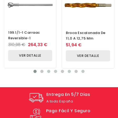
199.1/1-1 Carraac
Broca Escalonada De
Reversible-1
11,0 A 12,75 Mm
310,98 €
264,33 €
51,94 €
VER DETALLE
VER DETALLE
Entrega En 5/7 Días
A toda España
Pago Fácil Y Seguro