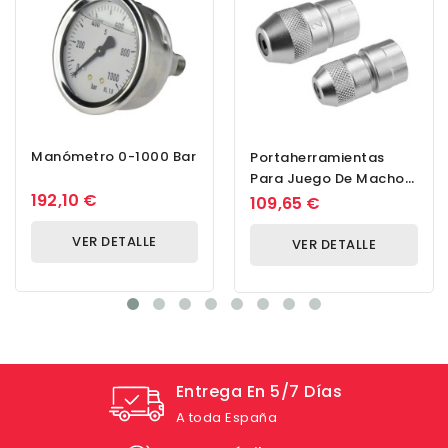
Manómetro 0-1000 Bar
Portaherramientas
Para Juego De Machos
192,10 €
De Roscar Tamaño 1 + 2
109,65 €
Ajustable De 2...
VER DETALLE
VER DETALLE
Entrega En 5/7 Días
A toda España