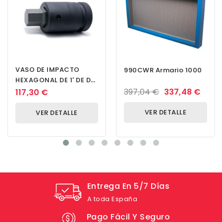
VASO DE IMPACTO
990CWR Armario 1000
HEXAGONAL DE 1' DE DR.
CUADRADO DE 32 MM
397,04 €
337,48 €
117,30 €
VER DETALLE
VER DETALLE
Entrega En 5/7 Días
A toda España
Pago Fácil Y Seguro