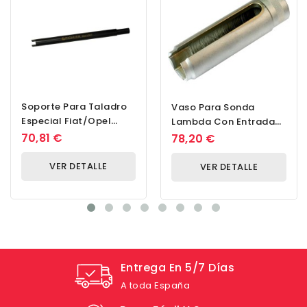
Soporte Para Taladro
Vaso Para Sonda
Especial Fiat/Opel
Lambda Con Entrada
Herramienta De
SW 22 1/2', Longitud 110
70,81 €
78,20 €
Perforación De Bujías...
Mm, Escalonado,...
VER DETALLE
VER DETALLE
Entrega En 5/7 Días
A toda España