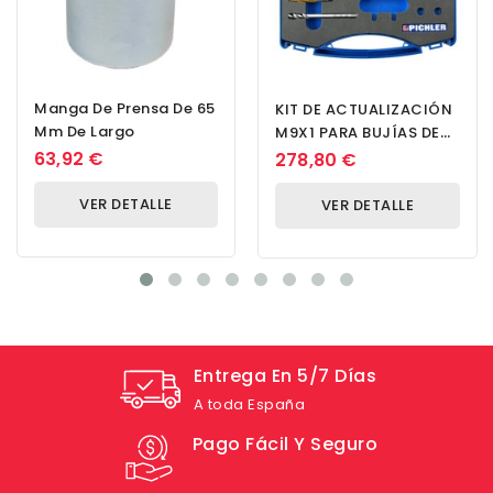
Manga De Prensa De 65
KIT DE ACTUALIZACIÓN
Mm De Largo
M9X1 PARA BUJÍAS DE
INCANDESCENCIA
63,92 €
278,80 €
UNIVERSAL...
VER DETALLE
VER DETALLE
Entrega En 5/7 Días
A toda España
Pago Fácil Y Seguro