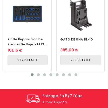
Kit De Reparación De
GATO DE UÑA BL-10
Roscas De Bujías M 12 X
1,25
385,00 €
101,15 €
VER DETALLE
VER DETALLE
Entrega En 5/7 Días
A toda España