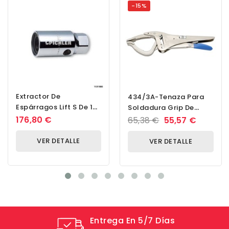
-15%
Extractor De
434/3A-Tenaza Para
Espárragos Lift S De 18
Soldadura Grip De
Mm De Accionamiento
Cuatro Posiciones De
176,80 €
65,38 €
55,57 €
Y 3/8'
Ajuste-270
VER DETALLE
VER DETALLE
Entrega En 5/7 Días