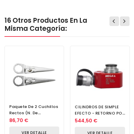
16 Otros Productos En La
Misma Categoría:
Paquete De 2 Cuchillos
CILINDROS DE SIMPLE
Rectos (n. De
EFECTO - RETORNO POR
Identificación 169) Fein
MUELLE - EXTRA PLANOS
86,70 €
544,50 €
63903169012
TELESCÓPICOS -...
VER DETALLE
VER DETALLE