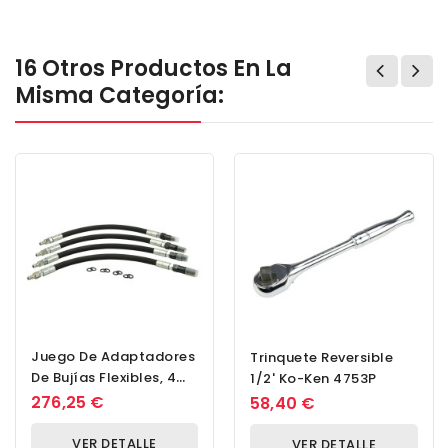
16 Otros Productos En La
Misma Categoría:
Juego De Adaptadores
Trinquete Reversible
De Bujías Flexibles, 4
1/2' Ko-Ken 4753P
Piezas.
276,25 €
58,40 €
VER DETALLE
VER DETALLE