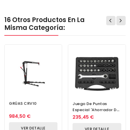
16 Otros Productos En La
Misma Categoría:
GRÚAS CRV10
Juego De Puntas
Especial 'ahorrador De
984,50 €
Espacio', Extracorto, 13
235,45 €
Mm, 31...
VER DETALLE
VER DETALLE