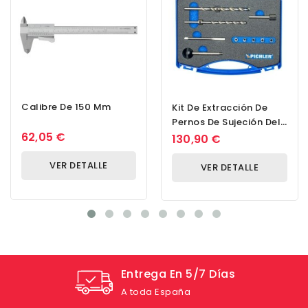
Calibre De 150 Mm
Kit De Extracción De
Pernos De Sujeción Del
62,05 €
Inyector, M6x1 CDI
130,90 €
VER DETALLE
VER DETALLE
Entrega En 5/7 Días
A toda España