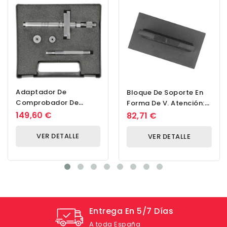
Adaptador De
Bloque De Soporte En
Comprobador De
Forma De V. Atención:
Compresión PL
Unidad De Venta: 1
149,60 €
82,71 €
Pieza Para...
VER DETALLE
VER DETALLE
Entrega En 5/7 Días
A toda España