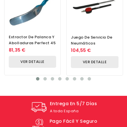
Extractor De Palanca Y
Juego De Servicio De
Abolladuras Perfect 45
Neumáticos
81,35 €
104,55 €
VER DETALLE
VER DETALLE
Entrega En 5/7 Días
A toda España
Pago Fácil Y Seguro