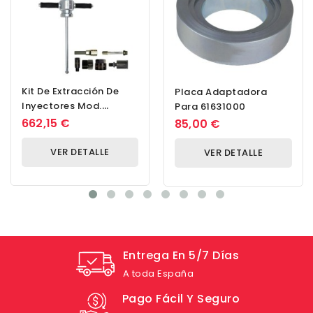
Kit De Extracción De
Placa Adaptadora
Inyectores Mod.
Para 61631000
BOSCH
662,15 €
85,00 €
VER DETALLE
VER DETALLE
Entrega En 5/7 Días
A toda España
Pago Fácil Y Seguro