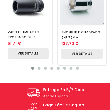
VASO DE IMPACTO
ENCHUFE 1' CUADRADO
PROFUNDO DE 1'
6-P 75MM
CUADRADO, PARED
61,71 €
137,70 €
DELGADA, 19 MM
VER DETALLE
VER DETALLE
Entrega En 5/7 Días
A toda España
Pago Fácil Y Seguro