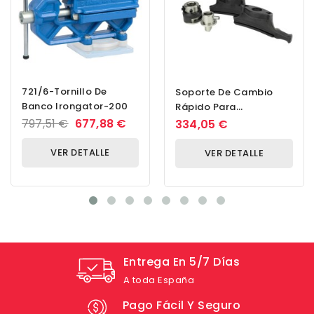
721/6-Tornillo De
Soporte De Cambio
Banco Irongator-200
Rápido Para
Desmontadora De
797,51 €
677,88 €
334,05 €
Neumáticos Soporte
De Cambio...
VER DETALLE
VER DETALLE
Entrega En 5/7 Días
A toda España
Pago Fácil Y Seguro