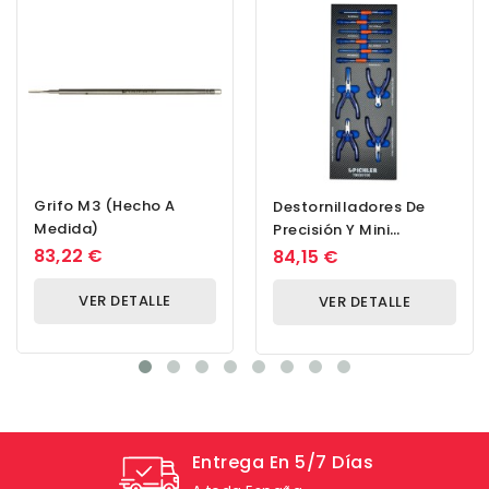
Grifo M3 (hecho A
Destornilladores De
Medida)
Precisión Y Mini
Alicates, 10 Uds.
83,22 €
84,15 €
VER DETALLE
VER DETALLE
Entrega En 5/7 Días