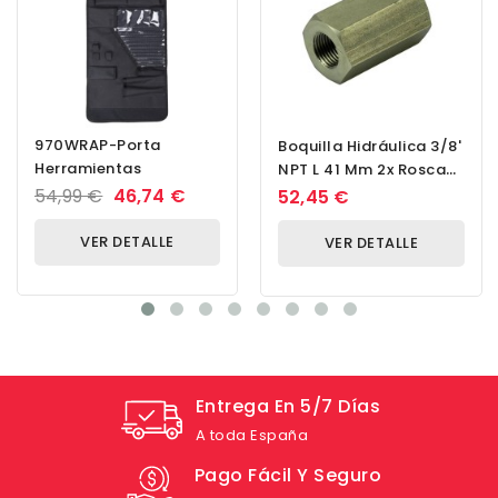
970WRAP-Porta
Boquilla Hidráulica 3/8'
Herramientas
NPT L 41 Mm 2x Rosca
Interna Para
54,99 €
46,74 €
52,45 €
Conectar...
VER DETALLE
VER DETALLE
Entrega En 5/7 Días
A toda España
Pago Fácil Y Seguro